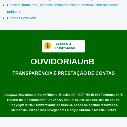
Clássico, tradicional, eclético: cosmopolitismo e nacionalismo na cidade
industrial
Cidades Possíveis
Acesso à
Informação
OUVIDORIA
UnB
TRANSPARÊNCIA E PRESTAÇÃO DE CONTAS
Campus
Universitário Darcy Ribeiro,
Brasília-DF | CEP 70910-900
Telefones UnB
Horário de funcionamento: de 2ª a 6ª, das 7h às 23h. Sábado, das 8h às 18h.
Copyright © 2022
Universidade de Brasília
.
Todos os direitos reservados.
Melhor visualizado nos navegadores Google Chrome e Mozilla Firefox