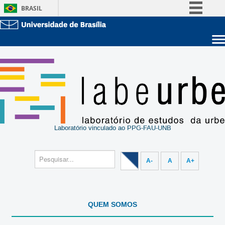
BRASIL
Simplifique!
Comunica BR
Sobre a UnB
Participe
Unidades acadêmicas
Acesso à informação
Estude na UnB
Graduação
Legislação
Pós-Graduação
Administração
Canais
Servidor
Laboratório vinculado ao PPG-FAU-UNB
A-
A
A+
QUEM SOMOS