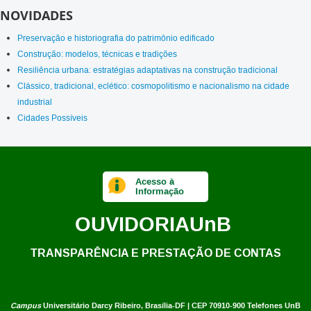
NOVIDADES
Preservação e historiografia do patrimônio edificado
Construção: modelos, técnicas e tradições
Resiliência urbana: estratégias adaptativas na construção tradicional
Clássico, tradicional, eclético: cosmopolitismo e nacionalismo na cidade
industrial
Cidades Possíveis
Acesso à
Informação
OUVIDORIA
UnB
TRANSPARÊNCIA E PRESTAÇÃO DE CONTAS
Campus
Universitário Darcy Ribeiro,
Brasília-DF | CEP 70910-900
Telefones UnB