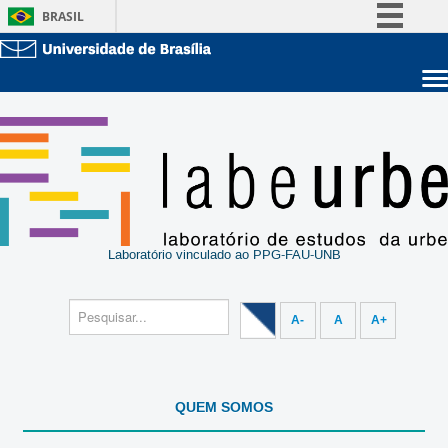
BRASIL
Simplifique!
Comunica BR
Sobre a UnB
Participe
Unidades acadêmicas
Acesso à informação
Estude na UnB
Graduação
Legislação
Pós-Graduação
Administração
Canais
Servidor
Laboratório vinculado ao PPG-FAU-UNB
A-
A
A+
QUEM SOMOS