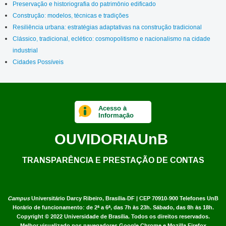
Preservação e historiografia do patrimônio edificado
Construção: modelos, técnicas e tradições
Resiliência urbana: estratégias adaptativas na construção tradicional
Clássico, tradicional, eclético: cosmopolitismo e nacionalismo na cidade
industrial
Cidades Possíveis
Acesso à
Informação
OUVIDORIA
UnB
TRANSPARÊNCIA E PRESTAÇÃO DE CONTAS
Campus
Universitário Darcy Ribeiro,
Brasília-DF | CEP 70910-900
Telefones UnB
Horário de funcionamento: de 2ª a 6ª, das 7h às 23h. Sábado, das 8h às 18h.
Copyright © 2022
Universidade de Brasília
.
Todos os direitos reservados.
Melhor visualizado nos navegadores Google Chrome e Mozilla Firefox