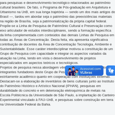
para pesquisas e desenvolvimento tecnológico relacionados ao patrimônio
cultural brasileiro. De fato, o Programa de Pós-graduação em Arquitetura e
Urbanismo na UnB, em sua longa trajetória — sendo um dos mais antigos do
Brasil —, tardou em abordar seja o patrimônio das preexistências materiais
na região de Brasília, seja a patrimonialização da própria capital federal.
Propõe-se a Linha de Pesquisa de Patrimônio Cultural e Preservação como
eixo articulador de estudos interdisciplinares, sendo a formação específica
da linha complementada com conteúdos das demais Linhas de Pesquisa em
todas as Áreas de Concentração. Desta feita, ela apresenta significativa
contribuição de docentes da Área de Concentração Tecnologia, Ambiente e
Sustentabilidade. Esse caráter interdisciplinar motivou a constituição de um
Grupo de Pesquisa com capacidade e integrar os aspectos variados da
atuação na Linha, tendo em vista o desenvolvimento de projetos
especializados em aspectos teóricos e tecnológicos.
Projetos de pesquisa nessa abordagem vêm sendo desenvolvidos pelos
integrantes fundadores deste Grupo de Pesquisa, tanto no âmbito
estritamente acadêmico quanto em cooperação com instituições externas.
Destacam-se a elaboração de inventários de bens culturais junto ao Instituto
do Patrimônio Histórico e Artístico Nacional (IPHAN), pesquisas em
durabilidade do concreto e em deterioração eletroquímica de metais na
Escola Politécnica da Universidade de São Paulo, a implantação do Canteiro
Experimental vinculado à FAU–UnB, e pesquisas sobre construção em terra
na Universidade Federal da Bahia.