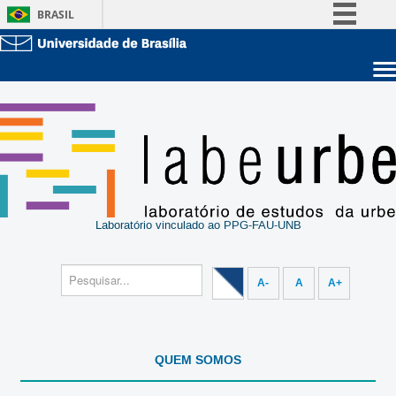
BRASIL
Simplifique!
Comunica BR
Sobre a UnB
Participe
Unidades acadêmicas
Acesso à informação
Estude na UnB
Graduação
Legislação
Pós-Graduação
Administração
Canais
Servidor
Laboratório vinculado ao PPG-FAU-UNB
A-
A
A+
QUEM SOMOS