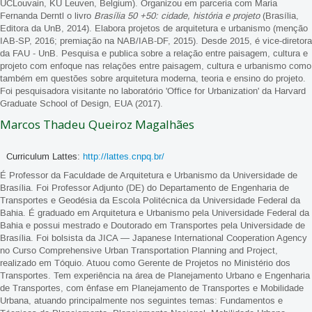
UCLouvain, KU Leuven, Belgium). Organizou em parceria com Maria
Fernanda Derntl o livro
Brasília 50 +50: cidade, história e projeto
(Brasília,
Editora da UnB, 2014). Elabora projetos de arquitetura e urbanismo (menção
IAB-SP, 2016; premiação na NAB/IAB-DF, 2015). Desde 2015, é vice-diretora
da FAU - UnB. Pesquisa e publica sobre a relação entre paisagem, cultura e
projeto com enfoque nas relações entre paisagem, cultura e urbanismo como
também em questões sobre arquitetura moderna, teoria e ensino do projeto.
Foi pesquisadora visitante no laboratório 'Office for Urbanization' da Harvard
Graduate School of Design, EUA (2017).
Marcos Thadeu Queiroz Magalhães
Curriculum Lattes:
http://lattes.cnpq.br/
É Professor da Faculdade de Arquitetura e Urbanismo da Universidade de
Brasília. Foi Professor Adjunto (DE) do Departamento de Engenharia de
Transportes e Geodésia da Escola Politécnica da Universidade Federal da
Bahia. É graduado em Arquitetura e Urbanismo pela Universidade Federal da
Bahia e possui mestrado e Doutorado em Transportes pela Universidade de
Brasília. Foi bolsista da JICA — Japanese International Cooperation Agency
no Curso Comprehensive Urban Transportation Planning and Project,
realizado em Tóquio. Atuou como Gerente de Projetos no Ministério dos
Transportes. Tem experiência na área de Planejamento Urbano e Engenharia
de Transportes, com ênfase em Planejamento de Transportes e Mobilidade
Urbana, atuando principalmente nos seguintes temas: Fundamentos e