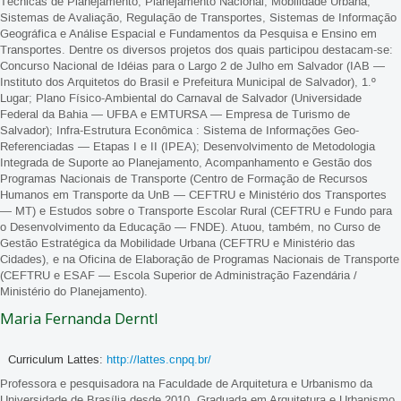
Técnicas de Planejamento, Planejamento Nacional, Mobilidade Urbana,
Sistemas de Avaliação, Regulação de Transportes, Sistemas de Informação
Geográfica e Análise Espacial e Fundamentos da Pesquisa e Ensino em
Transportes. Dentre os diversos projetos dos quais participou destacam-se:
Concurso Nacional de Idéias para o Largo 2 de Julho em Salvador (IAB —
Instituto dos Arquitetos do Brasil e Prefeitura Municipal de Salvador), 1.º
Lugar; Plano Físico-Ambiental do Carnaval de Salvador (Universidade
Federal da Bahia — UFBA e EMTURSA — Empresa de Turismo de
Salvador); Infra-Estrutura Econômica : Sistema de Informações Geo-
Referenciadas — Etapas I e II (IPEA); Desenvolvimento de Metodologia
Integrada de Suporte ao Planejamento, Acompanhamento e Gestão dos
Programas Nacionais de Transporte (Centro de Formação de Recursos
Humanos em Transporte da UnB — CEFTRU e Ministério dos Transportes
— MT) e Estudos sobre o Transporte Escolar Rural (CEFTRU e Fundo para
o Desenvolvimento da Educação — FNDE). Atuou, também, no Curso de
Gestão Estratégica da Mobilidade Urbana (CEFTRU e Ministério das
Cidades), e na Oficina de Elaboração de Programas Nacionais de Transporte
(CEFTRU e ESAF — Escola Superior de Administração Fazendária /
Ministério do Planejamento).
Maria Fernanda Derntl
Curriculum Lattes:
http://lattes.cnpq.br/
Professora e pesquisadora na Faculdade de Arquitetura e Urbanismo da
Universidade de Brasília desde 2010. Graduada em Arquitetura e Urbanismo