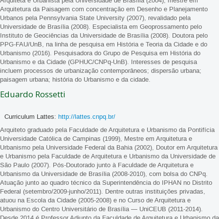
Arquiteta e Urbanista pela Universidade de Brasília (2004); mestre em
Arquitetura da Paisagem com concentração em Desenho e Planejamento
Urbanos pela Pennsylvania State University (2007), revalidado pela
Universidade de Brasília (2008). Especialista em Geoprossamento pelo
Instituto de Geociências da Universidade de Brasília (2008). Doutora pelo
PPG-FAU/UnB, na linha de pesquisa em História e Teoria da Cidade e do
Urbanismo (2016). Pesquisadora do Grupo de Pesquisa em História do
Urbanismo e da Cidade (GPHUC/CNPq-UnB). Interesses de pesquisa
incluem processos de urbanização contemporâneos; dispersão urbana;
paisagem urbana; história do Urbanismo e da cidade.
Eduardo Rossetti
Curriculum Lattes:
http://lattes.cnpq.br/
Arquiteto graduado pela Faculdade de Arquitetura e Urbanismo da Pontifícia
Universidade Católica de Campinas (1999), Mestre em Arquitetura e
Urbanismo pela Universidade Federal da Bahia (2002), Doutor em Arquitetura
e Urbanismo pela Faculdade de Arquitetura e Urbanismo da Universidade de
São Paulo (2007). Pós-Doutorado junto à Faculdade de Arquitetura e
Urbanismo da Universidade de Brasília (2008-2010), com bolsa do CNPq.
Atuação junto ao quadro técnico da Superintendência do IPHAN no Distrito
Federal (setembro/2009-junho/2011). Dentre outras instituições privadas,
atuou na Escola da Cidade (2005-2008) e no Curso de Arquitetura e
Urbanismo do Centro Universitário de Brasília — UniCEUB (2011-2014).
Desde 2014 é Professor Adjunto da Faculdade de Arquitetura e Urbanismo da