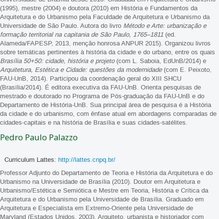
(1995), mestre (2004) e doutora (2010) em História e Fundamentos da
Arquitetura e do Urbanismo pela Faculdade de Arquitetura e Urbanismo da
Universidade de São Paulo. Autora do livro
Método e Arte: urbanização e
formação territorial na capitania de São Paulo, 1765–1811
(ed.
Alameda/FAPESP, 2013, menção honrosa ANPUR 2015). Organizou livros
sobre temáticas pertinentes à história da cidade e do urbano, entre os quais
Brasília 50+50: cidade, história e projeto
(com L. Saboia, EdUnB/2014) e
Arquitetura, Estética e Cidade: questões da modernidade
(com E. Peixoto,
FAU-UnB, 2014). Participou da coordenação geral do XIII SHCU
(Brasília/2014). É editora executiva da FAU-UnB. Orienta pesquisas de
mestrado e doutorado no Programa de Pós-graduação da FAU-UnB e do
Departamento de História-UnB. Sua principal área de pesquisa é a História
da cidade e do urbanismo, com ênfase atual em abordagens comparadas de
cidades-capitais e na história de Brasília e suas cidades-satélites.
Pedro Paulo Palazzo
Curriculum Lattes:
http://lattes.cnpq.br/
Professor Adjunto do Departamento de Teoria e História da Arquitetura e do
Urbanismo na Universidade de Brasília (2010). Doutor em Arquitetura e
Urbanismo/Estética e Semiótica e Mestre em Teoria, História e Crítica da
Arquitetura e do Urbanismo pela Universidade de Brasília. Graduado em
Arquitetura e Especialista em Extremo-Oriente pela Universidade de
Maryland (Estados Unidos, 2003). Arquiteto, urbanista e historiador com