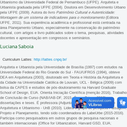
Urbanismo da Universidade Federal de Pernambuco (UFPE). Arquiteta e
Urbanista graduada pela UFPE (2004). Doutora em Desenvolvimento Urbano
pela UFPE (2009). Autora do livro
Patrimônio Cultural e Autenticidade:
Montagem de um sistema de indicadores para o monitoramento
(Editora
UFPE, 2011). Sua experiência acadêmica e profissional está centrada na
área Planejamento Urbano, especialmente na conservação do patrimônio
cultural, com artigos e livro publicados sobre o tema, pesquisas, atividades
docentes e apresentação em congressos e seminários.
Luciana Saboia
Curriculum Lattes:
http://lattes.cnpq.br/
Arquiteta e Urbanista pela Universidade de Brasília (1997) com estudos na
Universidade Federal do Rio Grande do Sul - FAU/UFRGS (1994), obteve
DEA em Arquitetura (2003), doutorado em Teoria e História da Arquitetura e
da Cidade na Universidade Católica de Louvain, UCL - Bélgica (2009) com
bolsa da CAPES e estudos de pós-doutoramento na Harvard Graduate
School of Design, EUA. Orienta Iniciação Científica (menção 2016), Trabalho
de Conclusão de Curso (NAB/IAB-DF, 2015; Ópera Prima, 2013),
dissertações e teses. É professora (Adjunta IV - DE) da Faculdade de
Arquitetura e Urbanismo - UnB (2010). Lidera o grupo de pesquisa Paisagem,
Projeto e Planejamento, tendo sido coordenadora do LabeUrbe (2015-2016).
Participa como pesquisadora em outros grupos de pesquisa nacionais e
também internacionais (Office for Urbanization, Harvard GSD, EUA;