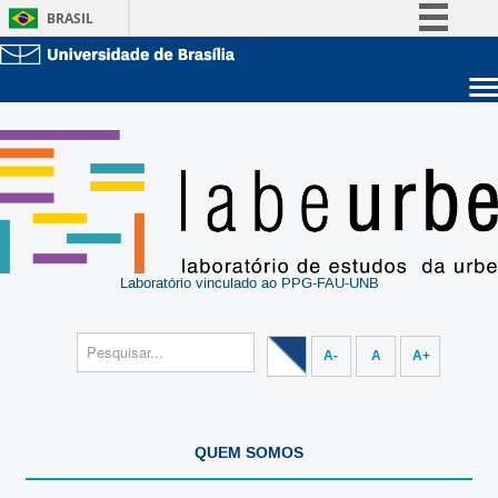
BRASIL
Simplifique!
Comunica BR
Sobre a UnB
Participe
Unidades acadêmicas
Acesso à informação
Estude na UnB
Graduação
Legislação
Pós-Graduação
Administração
Canais
Servidor
Laboratório vinculado ao PPG-FAU-UNB
A-
A
A+
QUEM SOMOS