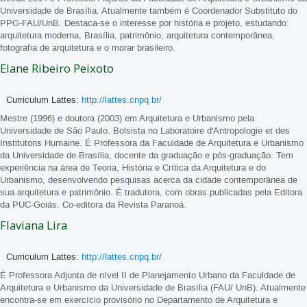
Universidade de Brasília. Atualmente também é Coordenador Substituto do
PPG-FAU/UnB. Destaca-se o interesse por história e projeto, estudando:
arquitetura moderna, Brasília, patrimônio, arquitetura contemporânea,
fotografia de arquitetura e o morar brasileiro.
Elane Ribeiro Peixoto
Curriculum Lattes:
http://lattes.cnpq.br/
Mestre (1996) e doutora (2003) em Arquitetura e Urbanismo pela
Universidade de São Paulo. Bolsista no Laboratoire d'Antropologie et des
Institutons Humaine. É Professora da Faculdade de Arquitetura e Urbanismo
da Universidade de Brasília, docente da graduação e pós-graduação. Tem
experiência na área de Teoria, História e Crítica da Arquitetura e do
Urbanismo, desenvolvendo pesquisas acerca da cidade contemporânea de
sua arquitetura e patrimônio. É tradutora, com obras publicadas pela Editora
da PUC-Goiás. Co-editora da Revista Paranoá.
Flaviana Lira
Curriculum Lattes:
http://lattes.cnpq.br/
É Professora Adjunta de nível II de Planejamento Urbano da Faculdade de
Arquitetura e Urbanismo da Universidade de Brasília (FAU/ UnB). Atualmente
encontra-se em exercício provisório no Departamento de Arquitetura e