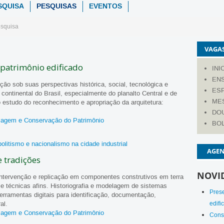
SQUISA
PESQUISAS
EVENTOS
esquisa
VAGAS
 patrimônio edificado
INI
EN
ação sob suas perspectivas histórica, social, tecnológica e
ESP
r continental do Brasil, especialmente do planalto Central e de
ME
no estudo do reconhecimento e apropriação da arquitetura:
DO
agem e Conservação do Patrimônio
BO
politismo e nacionalismo na cidade industrial
AGE
e tradições
NOVI
ntervenção e replicação em componentes construtivos em terra
e técnicas afins. Historiografia e modelagem de sistemas
Prese
ferramentas digitais para identificação, documentação,
al.
edifi
agem e Conservação do Patrimônio
Const