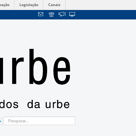
mação
Legislação
Canais
+