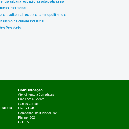
iência urbana: estratégias adaptativas na
rução tradicional
ico, tradicional, eclético: cosmopolitismo e
nalismo na cidade industrial
des Possíveis
Comunicação
Atendimento a Jornalistas
Fale com a Secom
Canais Oficiais
Resposta a
Marca UnB
Campanha Institucional 2025
Planner 2024
UnB TV