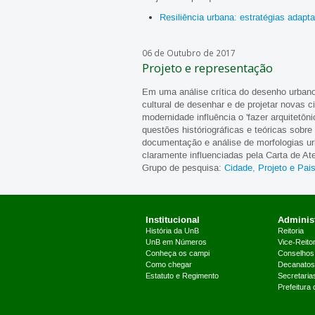
Resiliência urbana: estratégias adapta
06 de Outubro de 2017
Projeto e representação
Em uma análise crítica do desenho urbano e
cultural de desenhar e de projetar novas 
modernidade influência o 'fazer arquitetôn
questões históriográficas e teóricas sobre
documentação e análise de morfologias ur
claramente influenciadas pela Carta de At
Grupo de pesquisa:
Cidade, Projeto e Pa
Institucional
Administ
História da UnB
Reitoria
UnB em Números
Vice-Reitor
Conheça os campi
Conselhos
Como chegar
Decanatos
Estatuto e Regimento
Secretaria
Prefeitura