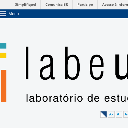
Simplifique!
Comunica BR
Participe
Acesso à infor
Menu
Sobre a UnB
Unidades acadêmicas
Estude na UnB
Graduação
Pós-Graduação
Administração
Servidor
A-
A
A