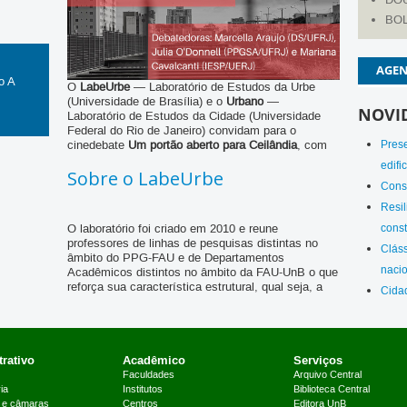
BO
AGE
o A
O
LabeUrbe
— Laboratório de Estudos da Urbe
(Universidade de Brasília) e o
Urbano
—
NOVI
Laboratório de Estudos da Cidade (Universidade
Federal do Rio de Janeiro) convidam para o
cinedebate
Um portão aberto para Ceilândia
, com
Prese
as pesquisadoras Marcella Araujo (DS/UFRJ), Julia
edifi
Sobre o LabeUrbe
O’Donnell (PPGSA/UFRJ) e Mariana Cavalcanti
Const
(IIESP/UERJ). O evento é produzido pela Corriola
canal do Urbano no
filmes e acontece no
Resil
YouTube
, no dia 30 de abril de 2021, das 14h
O laboratório foi criado em 2010 e reune
const
às 16h. Não é necessário fazer inscrição prévia.
professores de linhas de pesquisas distintas no
Cláss
âmbito do PPG-FAU e de Departamentos
nacio
Acadêmicos distintos no âmbito da FAU-UnB o que
reforça sua característica estrutural, qual seja, a
Cida
diversidade na construção do conhecimento e se
constitui num fórum de pesquisas e estudos
permanentes para a produção de conhecimentos
acerca das questões urbanas.
rativo
Acadêmico
Serviços
Faculdades
Arquivo Central
ia
Institutos
Biblioteca Central
 e câmaras
Centros
Editora UnB