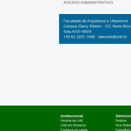
ACESSO ADMINISTRATIVO
Faculdade de Arquitetura e Urbanismo
Campus Darcy Ribeiro · ICC Norte Bloc
Sala ASS–585/9
+55 61 3107–7449 ·
labeurbe@unb.br
Institucional
Administ
História da UnB
Reitoria
UnB em Números
Vice-Reitor
Conheça os campi
Conselhos