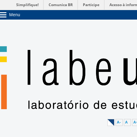
Simplifique!
Comunica BR
Participe
Acesso à infor
Menu
Sobre a UnB
Unidades acadêmicas
Estude na UnB
Graduação
Pós-Graduação
Administração
Servidor
A-
A
A