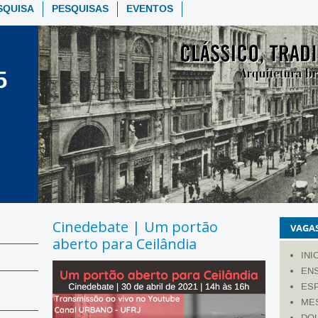
SQUISA
PESQUISAS
EVENTOS
5
Cinedebate | Um portão
VAGAS
aberto para Ceilândia
INI
EN
ESP
ME
DO