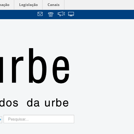
mação
Legislação
Canais
+