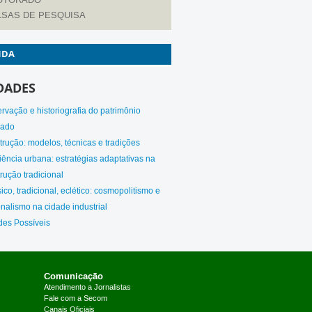
LSAS DE PESQUISA
NDA
DADES
rvação e historiografia do patrimônio
cado
rução: modelos, técnicas e tradições
iência urbana: estratégias adaptativas na
rução tradicional
ico, tradicional, eclético: cosmopolitismo e
nalismo na cidade industrial
des Possíveis
Comunicação
Atendimento a Jornalistas
Fale com a Secom
Canais Oficiais