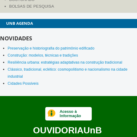
BOLSAS DE PESQUISA
AGENDA
NOVIDADES
Preservação e historiografia do patrimônio edificado
Construção: modelos, técnicas e tradições
Resiliência urbana: estratégias adaptativas na construção tradicional
Clássico, tradicional, eclético: cosmopolitismo e nacionalismo na cidade
industrial
Cidades Possíveis
Acesso à
Informação
OUVIDORIA
UnB