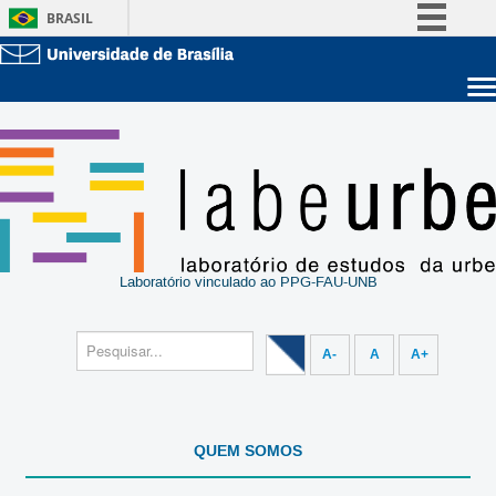
BRASIL
Simplifique!
Comunica BR
Sobre a UnB
Participe
Unidades acadêmicas
Acesso à informação
Estude na UnB
Graduação
Legislação
Pós-Graduação
Administração
Canais
Servidor
Laboratório vinculado ao PPG-FAU-UNB
A-
A
A+
QUEM SOMOS