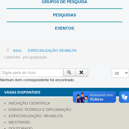
GRUPOS DE PESQUISA
PESQUISAS
EVENTOS
:
:
Início
ESPECIALIZAÇÃO: REABILITA
LabeUrbe - pós-graduação
Digite parte do título
Exibir #
Nenhum item correspondente foi encontrado.
VAGAS DISPONÍVEIS
INICIAÇÃO CIENTÍFICA
ENSAIO TEÓRICO E DIPLOMAÇÃO
ESPECIALIZAÇÃO: REABILITA
MESTRADO
DOUTORADO